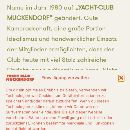
Name im Jahr 1980 auf
„YACHT-CLUB
MUCKENDORF“
geändert. Gute
Kameradschaft, eine große Portion
Idealismus und handwerklicher Einsatz
der Mitglieder ermöglichten, dass der
Club heute mit viel Stolz zahlreiche
Einrichtungen präsentieren kann. Nicht
Einwilligung verwalten
zu vergessen ist auch die finanzielle
Leistung, welche die Gemeinschaft in
Um dir ein optimales Erlebnis zu bieten, verwenden wir
Technologien wie Cookies, um Geräteinformationen zu
dieses Projekt eingebracht hat. Seit der
speichern und/oder darauf zuzugreifen. Wenn du diesen
Technologien zustimmst, können wir Daten wie das
Gründung des YCM wird der Verein von
Surfverhalten oder eindeutige IDs auf dieser Website
verarbeiten. Wenn du deine Einwilligung nicht erteilst oder
einem mehrköpfigen Vorstand geführt,
zurückziehst, können bestimmte Merkmale und Funktionen
beeinträchtigt werden.