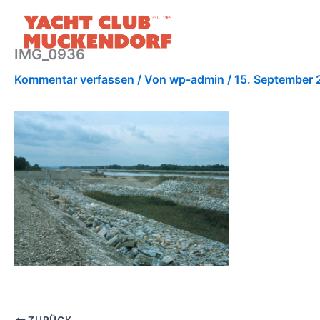
Zum
Inhalt
springen
IMG_0936
Kommentar verfassen
/ Von
wp-admin
/
15. September 
ZURÜCK